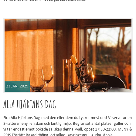
23 JAN, 2025
ALLA HJÄRTANS DAG
Fira Alla Hjärtans Dag med den eller dem du tycker mest om! Vi serverar en
3-rättersmeny i en skön och lantlig miljö. Begränsat antal platser gäller och
vi tar endast emot bokade sällskap denna kväll, öppet 17:30-22:00. MENY &
PRIS Förrätt: Bakad röding, örtsallad, kavringssmul, gurka, äpple,