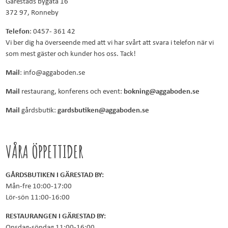
Gärestads bygata 16
372 97, Ronneby
Telefon
:
0457- 361 42
Vi ber dig ha överseende med att vi har svårt att svara i telefon när vi
som mest gäster och kunder hos oss. Tack!
Mail
:
info@aggaboden.se
Mail
restaurang, konferens och event:
bokning@aggaboden.se
Mail
gårdsbutik:
gardsbutiken@aggaboden.se
VÅRA ÖPPETTIDER
GÅRDSBUTIKEN I GÄRESTAD BY:
Mån-fre 10:00-17:00
Lör-sön 11:00-16:00
RESTAURANGEN I GÄRESTAD BY:
Onsdag-söndag 11:00-16:00