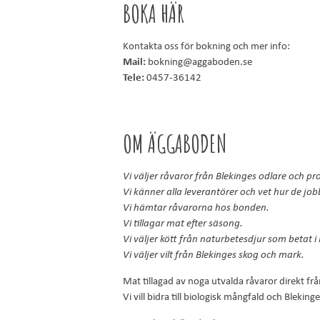
BOKA HÄR
Kontakta oss för bokning och mer info:
Mail:
bokning@aggaboden.se
Tele:
0457-36142
OM ÄGGABODEN
Vi väljer råvaror från Blekinges odlare och pr
Vi känner alla leverantörer och vet hur de job
Vi hämtar råvarorna hos bonden.
Vi tillagar mat efter säsong.
Vi väljer kött från naturbetesdjur som betat i
Vi väljer vilt från Blekinges skog och mark.
Mat tillagad av noga utvalda råvaror direkt frå
Vi vill bidra till biologisk mångfald och Blekin