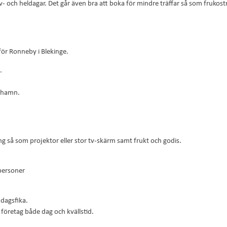
v- och heldagar. Det går även bra att boka för mindre träffar så som frukos
för Ronneby i Blekinge.
.
lshamn.
ng så som projektor eller stor tv-skärm samt frukt och godis.
 personer
ddagsfika.
företag både dag och kvällstid.