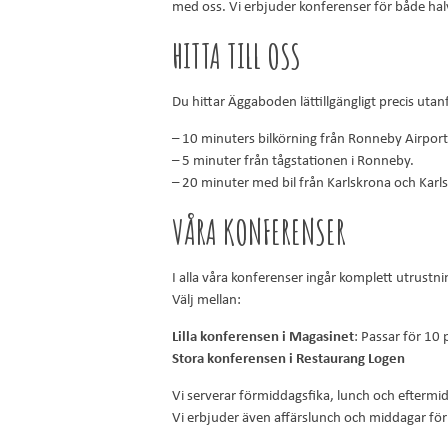
med oss. Vi erbjuder konferenser för både hal
HITTA TILL OSS
Du hittar Äggaboden lättillgängligt precis utan
– 10 minuters bilkörning från
Ronneby Airport
– 5 minuter från tågstationen i Ronneby.
– 20 minuter med bil från Karlskrona och Kar
VÅRA KONFERENSER
I alla våra konferenser ingår komplett utrustni
Välj mellan:
Lilla konferensen i Magasinet
: Passar för 10
Stora konferensen i Restaurang Logen
Vi serverar förmiddagsfika, lunch och eftermi
Vi erbjuder även affärslunch och middagar för 