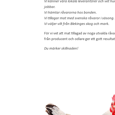
Vi känner våra lokala leverantörer och vet hu
jobbar.
Vi hämtar råvarorna hos bonden.
Vi tillagar mat med svenska råvaror i säsong.
Vi väljer vilt från Blekinges skog och mark.
För vi vet att mat tillagad av noga utvalda råva
från producent och odlare ger ett gott resultat
Du märker skillnaden!