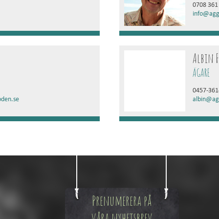
0708 361
info@agg
Albin 
ÄGARE
0457-361
den.se
albin@ag
Prenumerera på
våra nyhetsbrev