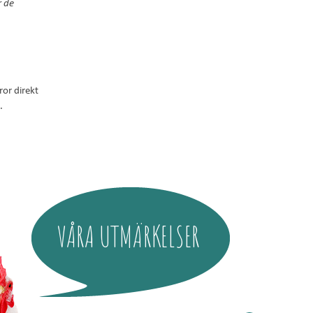
r de
ror direkt
.
VÅRA UTMÄRKELSER