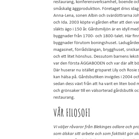
restaurang, konferensverksamhet, boende oc
småskalig äggproduktion. Företaget drivs idag 
Anna-Lena, sonen Albin och svärdöttrarna Jo
och Ida. 2003 köpte vi gården efter att den var
släkts ägo i 150 år. Gårdsmiljön är en idyll med
byggnader från 1700- och 1800-talet. Här fin
byggnader förutom boningshuset. Ladugårde
magasinet, förrådslängan, brygghuset, snick
och ett litet hönshus. Dessutom barnens leks
var den första ÄGGABODEN och var där allt bö
Där huserar nu istället grisparet Lily och Rosi
kan hälsa på. Gårdsbutiken invigdes i 2004 oc
sedan dess växt från att ha varit en liten bod
och grönsaker till en välsorterad gårdsbutik o
restaurang.
VÅR FILOSOFI
Vi väljer råvaror från Blekinges odlare och p
som älskar sitt arbete och som faktiskt gör ski