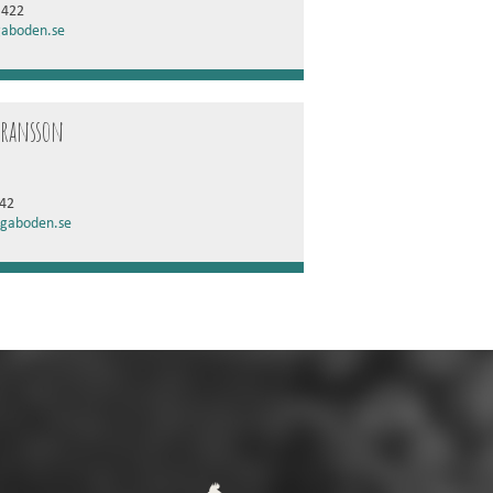
 422
aboden.se
Fransson
42
gaboden.se