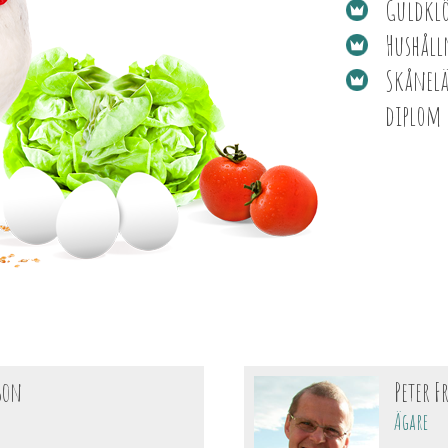
Guldklö
Hushålln
Skånel
diplom 
son
Peter F
Ägare