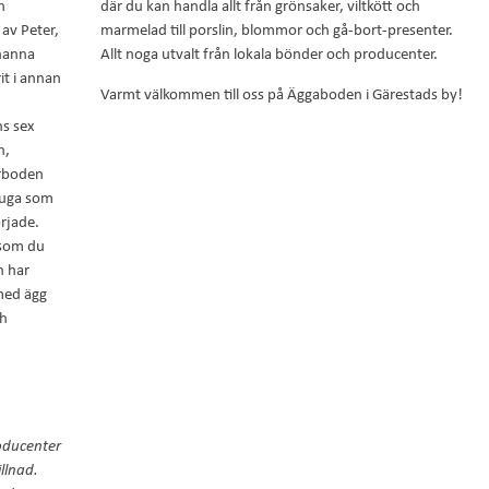
h
där du kan handla allt från grönsaker, viltkött och
av Peter,
marmelad till porslin, blommor och gå-bort-presenter.
hanna
Allt noga utvalt från lokala bönder och producenter.
it i annan
Varmt välkommen till oss på Äggaboden i Gärestads by!
ns sex
n,
arboden
tuga som
rjade.
e som du
h har
 med ägg
ch
roducenter
llnad.