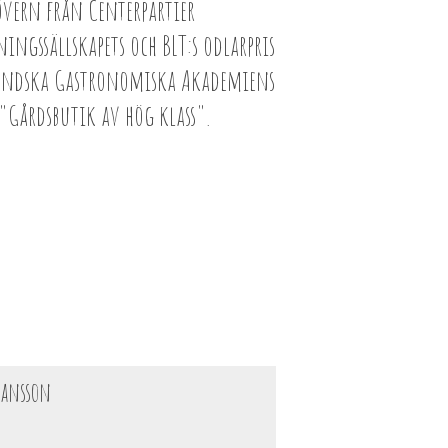
vern från Centerpartier
ingssällskapets och BLT:s odlarpris
ändska Gastronomiska Akademiens
"Gårdsbutik av hög klass".
ransson