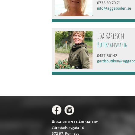
0733 30 70 71
info@aggaboden.se
Ida Karlsson
Butiksansvarig
0457-36142
gardsbutiken@aggabo
ÄGGABODEN I GÄRESTAD BY
Gärestads bygata 16
372 97, Ronneby