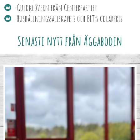
Guldklövern från Centerpartiet
Hushållningssällskapets och BLT:s odlarpris
Senaste nytt från Äggaboden