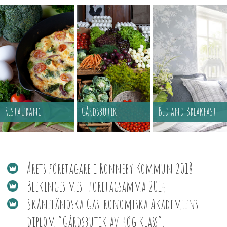
Restaurang
Gårdsbutik
Bed and Breakfast
Årets företagare i Ronneby Kommun 2018
Blekinges mest företagsamma 2014
Skåneländska Gastronomiska Akademiens
diplom ”Gårdsbutik av hög klass”.