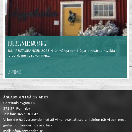
JUL 2025 RESTAURANG
JUL I RESTAURANGEN 2025 Ni är många som frågar om vårt omtyckta
julbord, men det kommer...
Läs vidare
ÄGGABODEN I GÄRESTAD BY
Gärestads bygata 16
372 97, Ronneby
Telefon
:
0457- 361 42
Vi ber dig ha överseende med att vi har svårt att svara i telefon när vi som mest
gäster och kunder hos oss. Tack!
Mail
:
info@aggaboden.se