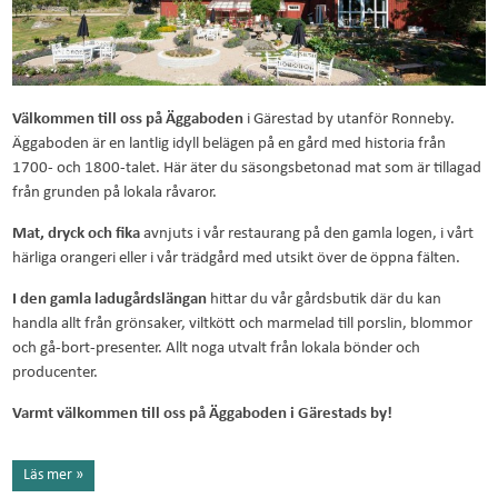
Välkommen till oss på Äggaboden
i Gärestad by utanför Ronneby.
Äggaboden är en lantlig idyll belägen på en gård med historia från
1700- och 1800-talet. Här äter du säsongsbetonad mat som är tillagad
från grunden på lokala råvaror.
Mat, dryck och fika
avnjuts i vår restaurang på den gamla logen, i vårt
härliga orangeri eller i vår trädgård med utsikt över de öppna fälten.
I den gamla ladugårdslängan
hittar du vår gårdsbutik där du kan
handla allt från grönsaker, viltkött och marmelad till porslin, blommor
och gå-bort-presenter. Allt noga utvalt från lokala bönder och
producenter.
Varmt välkommen till oss på Äggaboden i Gärestads by!
Läs mer »