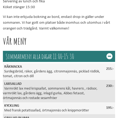
Servering av lunch och fika
Köket stänger 15:30
Vi kan inte erbjuda bokning av bord, endast drop-in gäller under
sommaren. Vi har gott om platser både inomhus och utomhus i vårt
orangeri och trädgård. Varmt välkommen!
VÅR MENY
Sommarmeny alla dagar 11:00-15:30
RÄKMACKA
215:-
Surdegsbröd, räkor, gårdens ägg, citronmajonnäs, picklad rödlök,
tomat, citron och dill
LAXSALLAD
230:-
Varmrökt lax med krispsallat, sommarens kål, havreris , rädisor,
varmrökt lax, gårdens ägg, inlagd gurka, Abbes fetaost,
örtmajonnäs och rostade sesamfröer
KYCKLING
195:-
Med fransk potatissallad, örtmajonnäs och knippmorötter