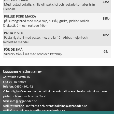
GRILLAD PLUMA
235:-
Med rostad potatis, chiliaioli, pak choi och rostade tomater från
Elleholm
PULLED PORK MACKA
185:-
på surdegsbröd med mojo rojo, surkål, gurka, picklad rödlök,
färskostkräm och rostade fröer
PASTA PESTO
185:-
Pasta rigatoni med pesto, mozarella från Abbes mejeri och
saltrostad mandel
FÖR DE SMÅ
65:-
Viltkorv från Åkes med bröd och ketchup
ÄGGABODEN I GÄRESTAD BY
Gärestads bygata 16
372 97, Ronneby
Telefon
:
0457- 361 42
Vi ber dig ha överseende med att vi har svårt att svara i telefon när vi som mest
gäster och kunder hos oss. Tack!
Mail
:
info@aggaboden.se
Mail
restaurang, konferens och event:
bokning@aggaboden.se
Mail
gårdsbutik:
gardsbutiken@aggaboden.se