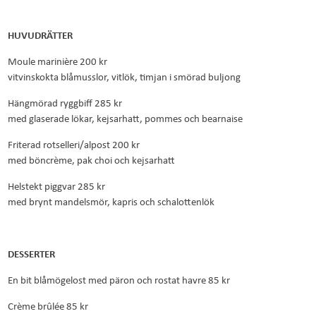
HUVUDRÄTTER
Moule marinière 200 kr
vitvinskokta blåmusslor, vitlök, timjan i smörad buljong
Hängmörad ryggbiff 285 kr
med glaserade lökar, kejsarhatt, pommes och bearnaise
Friterad rotselleri/alpost 200 kr
med böncrème, pak choi och kejsarhatt
Helstekt piggvar 285 kr
med brynt mandelsmör, kapris och schalottenlök
DESSERTER
En bit blåmögelost med päron och rostat havre 85 kr
Crème brûlée 85 kr