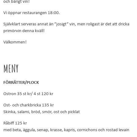
och bärigt vin!
Vi öppnar restaurangen 18:00.
Självklart serveras annat än ”josigt” vin, men roligast är det att dricka
primörvin denna kväll!
Välkommen!
MENY
FÖRRÄTTER/PLOCK
Ostron 35 st kr/ 4 st 120 kr
Ost- och charkbricka 135 kr
Skinka, salami, bröd, smör, ost och picklat
Råbiff 125 kr
med beta, äggula, senap, krasse, kapris, cornichons och rostad levain