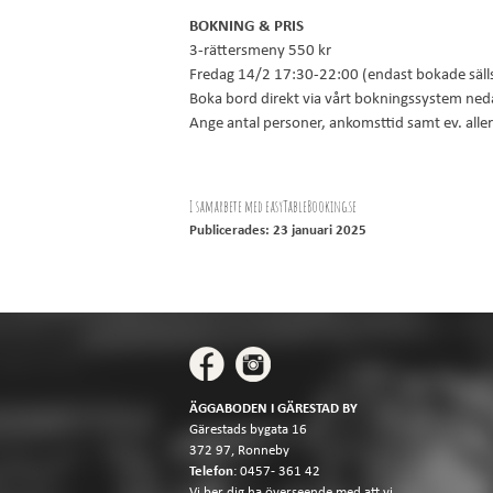
BOKNING & PRIS
3-rättersmeny 550 kr
Fredag 14/2 17:30-22:00 (endast bokade säll
Boka bord direkt via vårt bokningssystem n
Ange antal personer, ankomsttid samt ev. aller
I samarbete med
easyTableBooking.se
Publicerades: 23 januari 2025
ÄGGABODEN I GÄRESTAD BY
Gärestads bygata 16
372 97, Ronneby
Telefon
:
0457- 361 42
Vi ber dig ha överseende med att vi