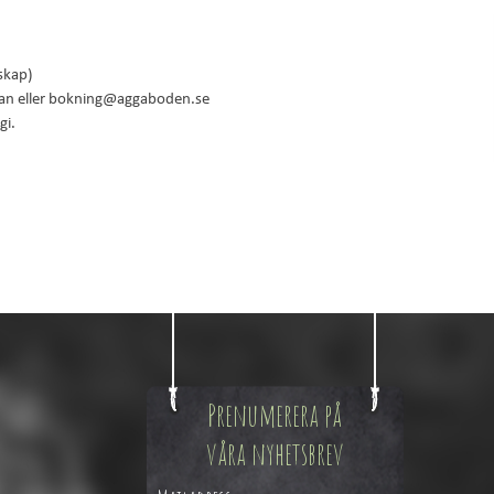
skap)
edan eller bokning@aggaboden.se
gi.
Prenumerera på
våra nyhetsbrev