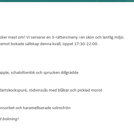
cker mest om! Vi serverar en 3-rättersmeny i en skön och lantlig miljö.
st emot bokade sällskap denna kväll, öppet 17:30-22:00.
 äpple, schalottenlök och sprucken dillgrädde
därtskockspuré, rödvinssås med blåbär och picklad morot
onsorbet och karamelliserade solrosfrön
id bokning!