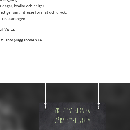
 dagar, kvällar och helger.
ett genuint intresse för mat och dryck.
 i restaurangen.
ll Visita.
till
info@aggaboden.se
Prenumerera på
våra nyhetsbrev