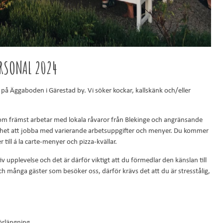
RSONAL 2024
ng på Äggaboden i Gärestad by. Vi söker kockar, kallskänk och/eller
om främst arbetar med lokala råvaror från Blekinge och angränsande
ighet att jobba med varierande arbetsuppgifter och menyer. Du kommer
r till á la carte-menyer och pizza-kvällar.
 upplevelse och det är därför viktigt att du förmedlar den känslan till
många gäster som besöker oss, därför krävs det att du är stresstålig,
förlängning.