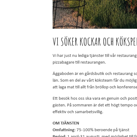
VI SÖKER KOCKAR OCH KÖKSPE
Vi har just nu lediga tjänster till vår restaura
pizzabagare till restaurangen.
Äggaboden är en gårdsbutik och restaurang s
län. Som en del av vårt köksteam får du möjl
att laga mat till allt från bröllop och konferense
Ett besök hos oss ska vara en genuin och positiv
gästen. På sommaren är det ett högt tempo och 
effektiv och samarbetsvillig.
OM TJÄNSTEN
Omfattning
: 75-100% beroende på tjänst
Period
: 1 april-31 augusti, med möjlighet till 