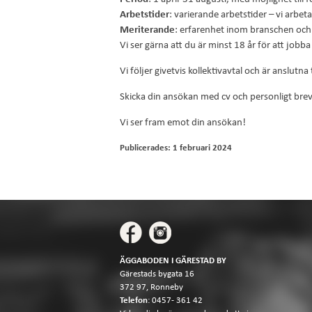
Arbetstider
: varierande arbetstider – vi arbetar
Meriterande
: erfarenhet inom branschen och 
Vi ser gärna att du är minst 18 år för att jobba
Vi följer givetvis kollektivavtal och är anslutna ti
Skicka din ansökan med cv och personligt brev 
Vi ser fram emot din ansökan!
Publicerades: 1 februari 2024
ÄGGABODEN I GÄRESTAD BY
Gärestads bygata 16
372 97, Ronneby
Telefon
:
0457- 361 42