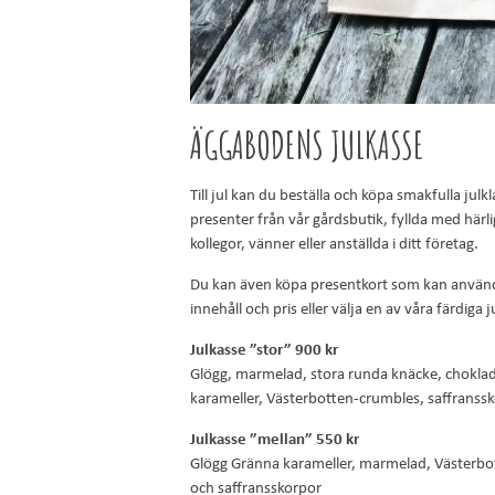
ÄGGABODENS JULKASSE
Till jul kan du beställa och köpa smakfulla jul
presenter från vår gårdsbutik, fyllda med härli
kollegor, vänner eller anställda i ditt företag.
Du kan även köpa presentkort som kan använd
innehåll och pris eller välja en av våra färdiga 
Julkasse ”stor” 900 kr
Glögg, marmelad, stora runda knäcke, choklad,
karameller, Västerbotten-crumbles, saffranss
Julkasse ”mellan” 550 kr
Glögg Gränna karameller, marmelad, Västerbot
och saffransskorpor