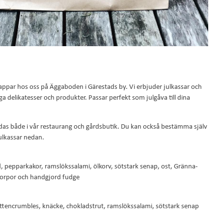
klappar hos oss på Äggaboden i Gärestads by. Vi erbjuder julkassar och
ga delikatesser och produkter. Passar perfekt som julgåva till dina
as både i vår restaurang och gårdsbutik. Du kan också bestämma själv
julkassar nedan.
 pepparkakor, ramslökssalami, ölkorv, sötstark senap, ost, Gränna-
korpor och handgjord fudge
tencrumbles, knäcke, chokladstrut, ramslökssalami, sötstark senap